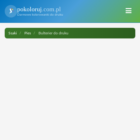
pokoloruj
.com.pl
Darmowe kolorowanki do druku
Ssaki
Pies
Bulterier do druku