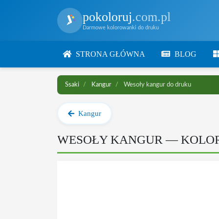
pokoloruj
.com.pl
Darmowe kolorowanki do druku
STRONA GŁÓWNA
BLOG
Ssaki
Kangur
Wesoły kangur do druku
Kangur
WESOŁY KANGUR — KOLO