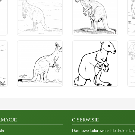
RMACJE
O SERWISIE
Darmowe kolorowanki do druku dla dzi
in