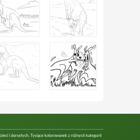
eci i dorosłych. Tysiące kolorowanek z różnych kategorii