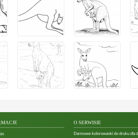
RMACJE
O SERWISIE
Darmowe kolorowanki do druku dla dzi
in