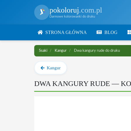
pokoloruj
.com.pl
Darmowe kolorowanki do druku
STRONA GŁÓWNA
BLOG
Ssaki
Kangur
Dwa kangury rude do druku
Kangur
DWA KANGURY RUDE — K