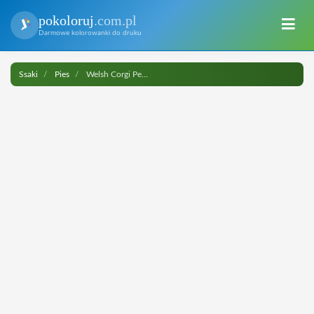
pokoloruj
.com.pl
Darmowe kolorowanki do druku
Ssaki
Pies
Welsh Corgi Pembroke do druku