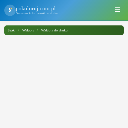
pokoloruj
.com.pl
Darmowe kolorowanki do druku
Ssaki
Walabia
Walabia do druku