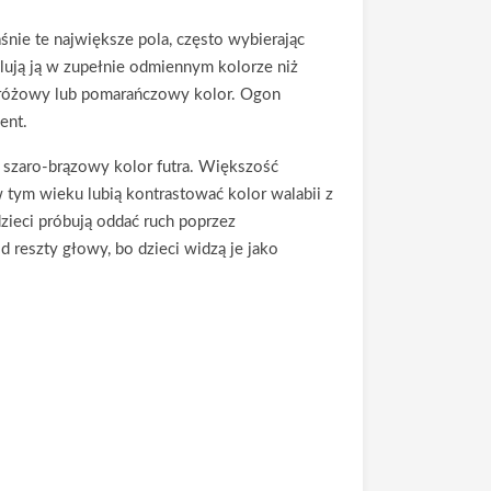
aśnie te największe pola, często wybierając
alują ją w zupełnie odmiennym kolorze niż
je różowy lub pomarańczowy kolor. Ogon
ent.
ny szaro-brązowy kolor futra. Większość
w tym wieku lubią kontrastować kolor walabii z
dzieci próbują oddać ruch poprzez
d reszty głowy, bo dzieci widzą je jako