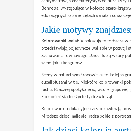
centymetrów, a charakterystyczne duże uszy i 
Bennetta, występująca w kolorze szaro-brązowy
edukacyjnych o zwierzętach świata i coraz czę
Jakie motywy znajdziesz
Kolorowanki walabia
pokazują te torbacze w r
przedstawiają pojedyncze wallabie w pozycji 
zachowania równowagi. Dzieci lubią wzory poka
samo jak u kangurów.
Sceny w naturalnym środowisku to kolejna gru
eucaliptusami w tle. Niektóre kolorowanki po
ruchu. Rzadziej spotykane są wzory grupowe, 
zrozumieć stadne życie tych zwierząt.
Kolorowanki edukacyjne często zawierają prost
Młodsze dzieci najlepiej radzą sobie z portret
Jak dzieci kolorują aust