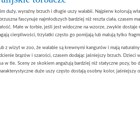
tkim duży, wyraźny brzuch i długie uszy walabii. Najpierw kolorują wł
rzuszna fascynuje najmłodszych bardziej niż reszta ciała, czasem m
całość. Małe w torbie, jeśli jest widoczne na wzorze, zwykle dosta
ają cierpliwości, trzylatki często go pomijają lub malują tylko fragm
a lub z wizyt w zoo, że walabie są krewnymi kangurów i mają natural
cienie brązów i szarości, czasem dodając jaśniejszy brzuch. Dzieci 
a w tle. Sceny ze skokiem angażują bardziej niż statyczne pozy, bo 
arakterystyczne duże uszy często dostają osobny kolor, jaśniejszy o