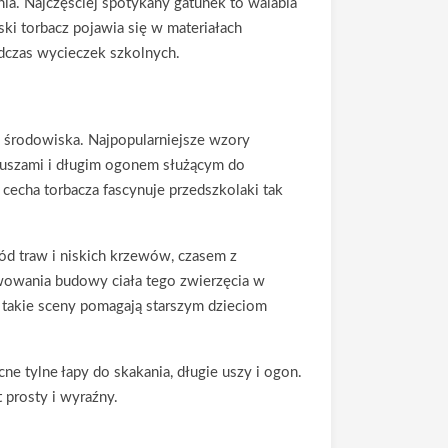
nia. Najczęściej spotykany gatunek to walabia
ki torbacz pojawia się w materiałach
odczas wycieczek szkolnych.
go środowiska. Najpopularniejsze wzory
i uszami i długim ogonem służącym do
cecha torbacza fascynuje przedszkolaki tak
ód traw i niskich krzewów, czasem z
rwowania budowy ciała tego zwierzęcia w
 takie sceny pomagają starszym dzieciom
e tylne łapy do skakania, długie uszy i ogon.
 prosty i wyraźny.