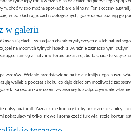
mocne tylne łapy robią wrażenie na dzieciach od pierwszego spojrze
m, choć w zoo można spotkać białe albinosy. Ten skoczny australijs
ściej w polskich ogrodach zoologicznych, gdzie dzieci poznają go p
 w galerii
óżnych ujęciach i sytuacjach charakterystycznych dla ich naturalne
stojącej na mocnych tylnych łapach, z wyraźnie zaznaczonymi dużym
zujące samicę z małym w torbie brzusznej, bo ta charakterystyczna 
pa wzorów. Walabie przedstawione na tle australijskiego buszu, wśr
kazują wallabie podczas skoku, co daje dzieciom możliwość zaobse
gdzie kilka osobników razem wypasa się lub odpoczywa, ale właśnie
e opisy anatomii. Zaznaczone kontury torby brzusznej u samicy, mocn
ami pokazującymi tylko głowę i górną część tułowia, gdzie kontur jest
ralijskie torbacze