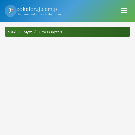
pokoloruj
.com.pl
Darmowe kolorowanki do druku
Ssaki
Mysz
Urocza myszka do druku