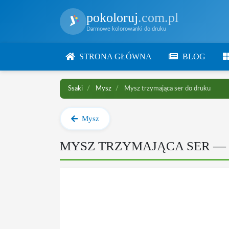
pokoloruj
.com.pl
Darmowe kolorowanki do druku
STRONA GŁÓWNA
BLOG
Ssaki
Mysz
Mysz trzymająca ser do druku
Mysz
MYSZ TRZYMAJĄCA SER 