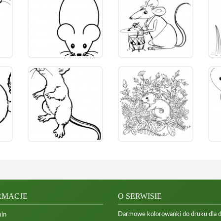
RMACJE
O SERWISIE
Darmowe kolorowanki do druku dla dzi
in