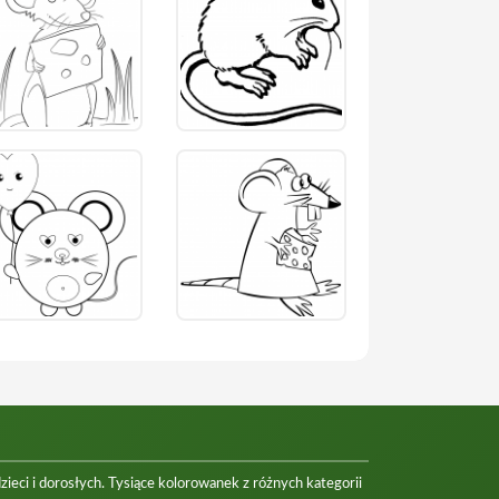
eci i dorosłych. Tysiące kolorowanek z różnych kategorii