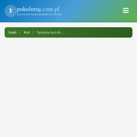
pokoloruj
.com.pl
Darmowe kolorowanki do druku
Ssaki
Kot
Sprytny kot do druku