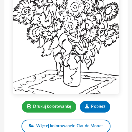
Drukuj kolorowankę
Pobierz
Więcej kolorowanek: Claude Monet