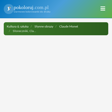
pokoloruj
.com.pl
Darmowe kolorowanki do druku
Kultura & sztuka
Słynne obrazy
Claude Monet
Słoneczniki, Claude Monet do druku