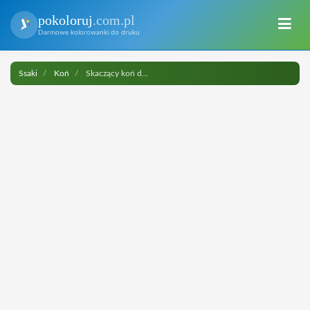
pokoloruj
.com.pl
Darmowe kolorowanki do druku
Ssaki
Koń
Skaczący koń do druku