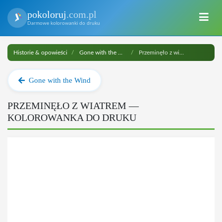
pokoloruj
.com.pl
Darmowe kolorowanki do druku
Historie & opowieści
Gone with the Wind
Przeminęło z wiatrem do druku
Gone with the Wind
PRZEMINĘŁO Z WIATREM —
KOLOROWANKA DO DRUKU