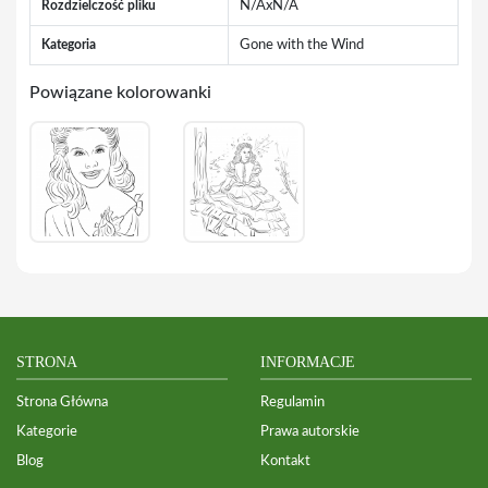
Rozdzielczość pliku
N/AxN/A
Kategoria
Gone with the Wind
Powiązane kolorowanki
STRONA
INFORMACJE
Strona Główna
Regulamin
Kategorie
Prawa autorskie
Blog
Kontakt