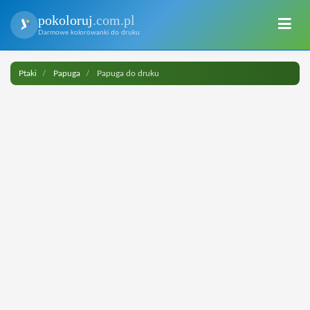
pokoloruj
.com.pl
Darmowe kolorowanki do druku
Ptaki
Papuga
Papuga do druku