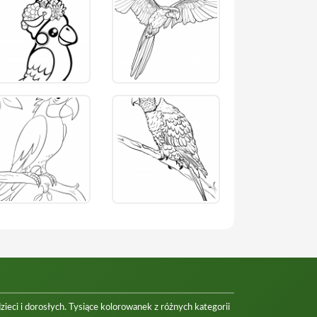
eci i dorosłych. Tysiące kolorowanek z różnych kategorii