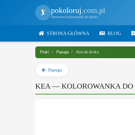
pokoloruj
.com.pl
Darmowe kolorowanki do druku
STRONA GŁÓWNA
BLOG
Ptaki
Papuga
Kea do druku
Papuga
KEA — KOLOROWANKA DO