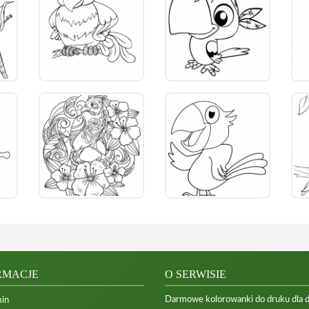
RMACJE
O SERWISIE
Darmowe kolorowanki do druku dla dzi
in