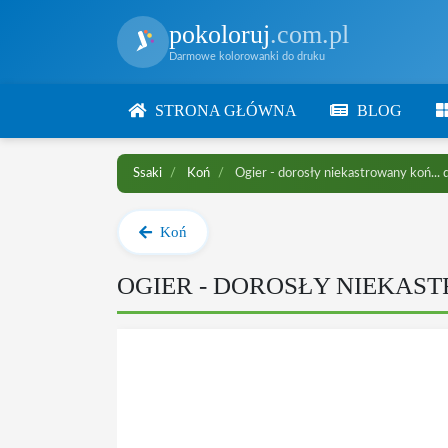
pokoloruj
.com.pl
Darmowe kolorowanki do druku
STRONA GŁÓWNA
BLOG
Ssaki
Koń
Ogier - dorosły niekastrowany koń... 
Koń
OGIER - DOROSŁY NIEKAS