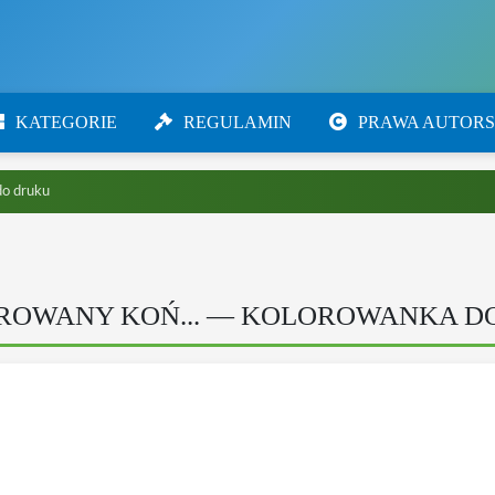
KATEGORIE
REGULAMIN
PRAWA AUTORS
do druku
TROWANY KOŃ... — KOLOROWANKA D