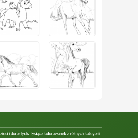
eci i dorosłych. Tysiące kolorowanek z różnych kategorii