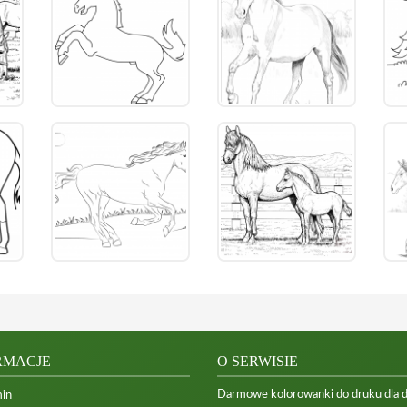
RMACJE
O SERWISIE
Darmowe kolorowanki do druku dla dzi
in