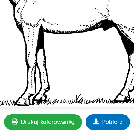
Drukuj kolorowankę
Pobierz