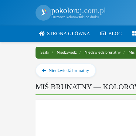
pokoloruj
.com.pl
Darmowe kolorowanki do druku
STRONA GŁÓWNA
BLOG
Ssaki
Niedźwiedź
Niedźwiedź brunatny
Miś 
Niedźwiedź brunatny
MIŚ BRUNATNY — KOLOR