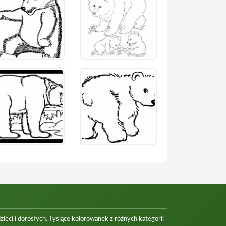
eci i dorosłych. Tysiące kolorowanek z różnych kategorii