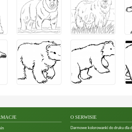
RMACJE
O SERWISIE
Darmowe kolorowanki do druku dla dzi
in