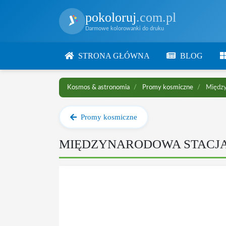
pokoloruj
.com.pl
Darmowe kolorowanki do druku
STRONA GŁÓWNA
BLOG
Kosmos & astronomia
Promy kosmiczne
Między
Promy kosmiczne
MIĘDZYNARODOWA STACJA