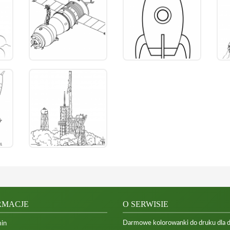
RMACJE
O SERWISIE
Darmowe kolorowanki do druku dla dzi
in