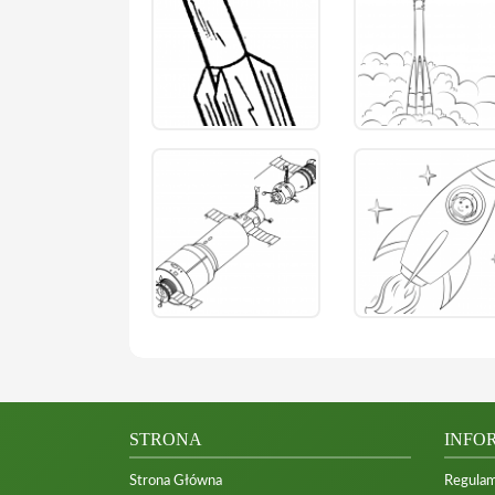
STRONA
INFO
Strona Główna
Regulam