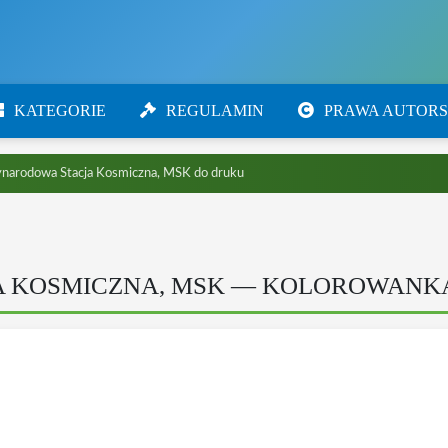
KATEGORIE
REGULAMIN
PRAWA AUTORS
narodowa Stacja Kosmiczna, MSK do druku
 KOSMICZNA, MSK — KOLOROWANK