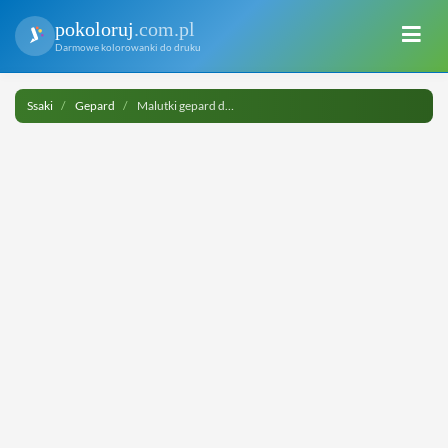
pokoloruj
.com.pl
Darmowe kolorowanki do druku
Ssaki
Gepard
Malutki gepard do druku