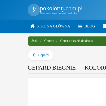
pokoloruj
.com.pl
Darmowe kolorowanki do druku
STRONA GŁÓWNA
BLOG
Ssaki
Gepard
Gepard biegnie do druku
Gepard
GEPARD BIEGNIE — KOLO