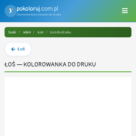
pokoloruj
.com.pl
Darmowe kolorowanki do druku
Ssaki
Jeleń
Łoś
Łoś do druku
Łoś
ŁOŚ — KOLOROWANKA DO DRUKU