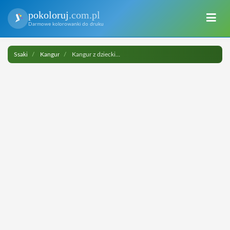
pokoloruj
.com.pl
Darmowe kolorowanki do druku
Ssaki
Kangur
Kangur z dzieckiem do druku