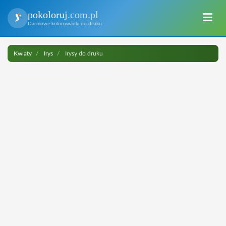
pokoloruj
.com.pl
Darmowe kolorowanki do druku
Kwiaty
Irys
Irysy do druku