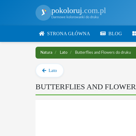
pokoloruj
.com.pl
Darmowe kolorowanki do druku
STRONA GŁÓWNA
BLOG
Natura
Lato
Butterflies and Flowers do druku
Lato
BUTTERFLIES AND FLOWE