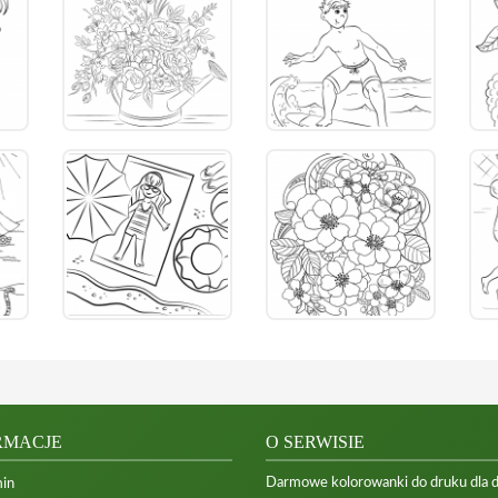
RMACJE
O SERWISIE
Darmowe kolorowanki do druku dla dzi
in