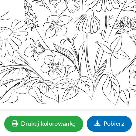
Drukuj kolorowankę
Pobierz