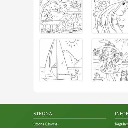
STRONA
INFO
Strona Główna
Regulam