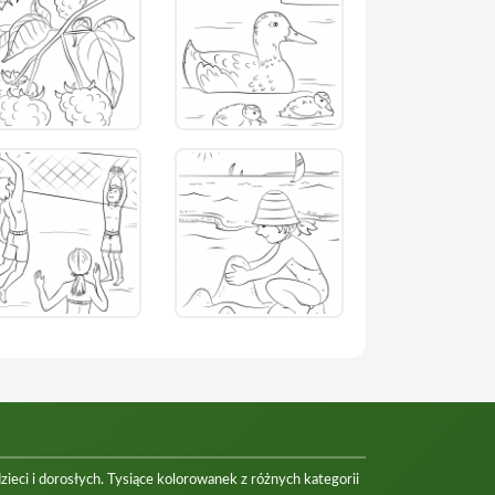
eci i dorosłych. Tysiące kolorowanek z różnych kategorii