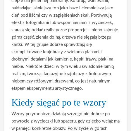
ciepłe dla jesiennej panoramy. Kolorują warstwami,
nakładając jaśniejszy ton jako bazę i ciemniejszy jako
cień pod liśćmi czy w zagłębieniach skał. Porównują
efekt z fotografiami lub wspomnieniami z wycieczek,
starają się oddać realistyczne proporcje – niebo zajmuje
górną część, ziemia dolną, drzewa nie sięgają brzegu
kartki. W tej grupie dobrze sprawdzają się
skomplikowane krajobrazy z wieloma planami i
drobnymi detalami jak kamienie, kępki trawy, ptaki na
niebie. Niektóre dzieci w tym wieku świadomie łamią
realizm, tworząc fantazyjne krajobrazy z fioletowym
niebem czy różowymi drzewami, co jest naturalnym
etapem eksperymentu artystycznego.
Kiedy sięgać po te wzory
Wzory przyrodnicze działają szczególnie dobrze po
powrocie z wycieczki lub spaceru, gdy dziecko wciąż ma
w pamięci konkretne obrazy. Po wizycie w górach