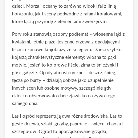
dzieci. Morza i oceany to zarówno widoki fal z linią
horyzontu, jak i sceny podwodne z rafami koralowymi,
które łączą przyrodę z elementami zwierzęcymi.
Pory roku stanowią osobny podtemat – wiosenne łąki z
kwiatami, letnie plaże, jesienne drzewa z opadającymi
liśćmi i zimowe krajobrazy ze śniegiem. Dzieci szybko
kojarzą charakterystyczne elementy: wiosna to pąki i
motyle, jesień to kolorowe liście, zima to śnieżynki i
gołe gałęzie. Opady atmosferyczne – deszcz, śnieg,
tęcza po burzy – działają dobrze jako uzupełnienie
innych scen lub osobne motywy, szczególnie gdy
dziecko obserwowało dane zjawisko na żywo tego
samego dnia.
Las i ogród reprezentują dwa różne środowiska. Las to
gęste drzewa, szlaki, grzyby, paprocie – więcej chaosu i
szczegółów. Ogród to uporządkowane grządki,