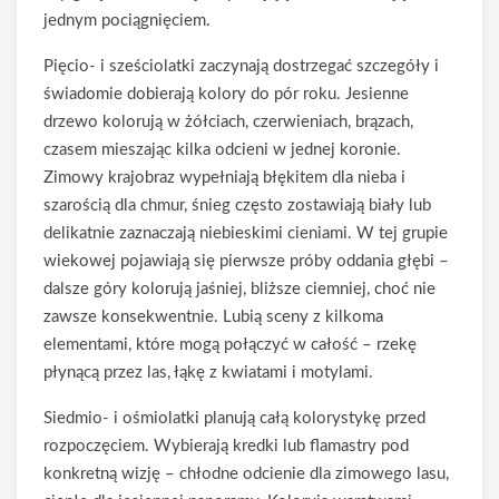
jednym pociągnięciem.
Pięcio- i sześciolatki zaczynają dostrzegać szczegóły i
świadomie dobierają kolory do pór roku. Jesienne
drzewo kolorują w żółciach, czerwieniach, brązach,
czasem mieszając kilka odcieni w jednej koronie.
Zimowy krajobraz wypełniają błękitem dla nieba i
szarością dla chmur, śnieg często zostawiają biały lub
delikatnie zaznaczają niebieskimi cieniami. W tej grupie
wiekowej pojawiają się pierwsze próby oddania głębi –
dalsze góry kolorują jaśniej, bliższe ciemniej, choć nie
zawsze konsekwentnie. Lubią sceny z kilkoma
elementami, które mogą połączyć w całość – rzekę
płynącą przez las, łąkę z kwiatami i motylami.
Siedmio- i ośmiolatki planują całą kolorystykę przed
rozpoczęciem. Wybierają kredki lub flamastry pod
konkretną wizję – chłodne odcienie dla zimowego lasu,