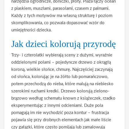
narzędzia ogrodnicze, doniczki, płoty. Plaża łączy ocean
z piaskiem, muszlami, parasolami, czasem z palmami.
Każdy z tych motywów ma własną strukturę i poziom
skomplikowania, co pozwala dopasować wzór do
umiejętności dziecka.
Jak dzieci kolorują przyrodę
Trzy- i czterolatki wybierają sceny z dużymi, wyraźnie
oddzielonymi polami – pojedyncze drzewo z okrągłą
koroną, wielkie słońce, chmurę. Najczęściej zaczynają
od słońca, kolorując je na żółto lub pomarańczowo,
potem przechodzą do nieba, które malują na niebiesko
szerokimi ruchami kredki. Drzewo kolorują zielono-
brązowo według schematu known z książeczek, rzadko
eksperymentując z innymi odcieniami. Duże pola
pomagają im nie wychodzić poza kontur – frustracja
pojawia się przy drobnych elementach jak małe liście
czy gałązki, które często pomijają lub zamalowują