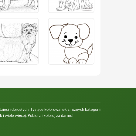
ieci i dorosłych. Tysiące kolorowanek z różnych kategorii
 i wiele więcej. Pobierz i koloruj za darmo!