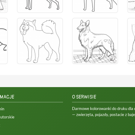
RMACJE
O SERWISIE
Darmowe kolorowanki do druku dla dz
min
— zwierzęta, pojazdy, postacie z bajek
utorskie
t