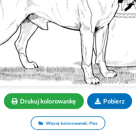
Drukuj kolorowankę
Pobierz
Więcej kolorowanek: Pies