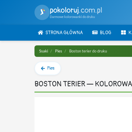
pokoloruj
.com.pl
Darmowe kolorowanki do druku
STRONA GŁÓWNA
BLOG
K
Ssaki
Pies
Boston terier do druku
Pies
BOSTON TERIER — KOLOROW