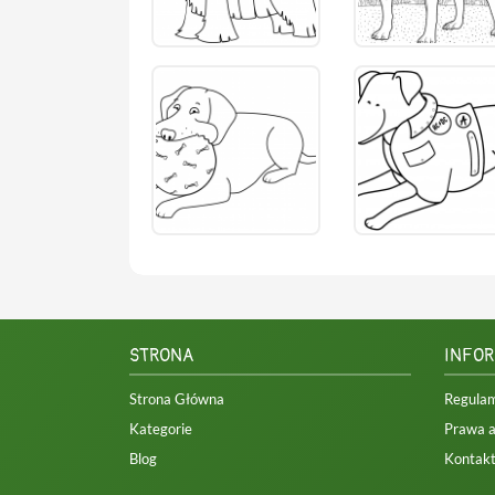
STRONA
INFO
Strona Główna
Regula
Kategorie
Prawa a
Blog
Kontak