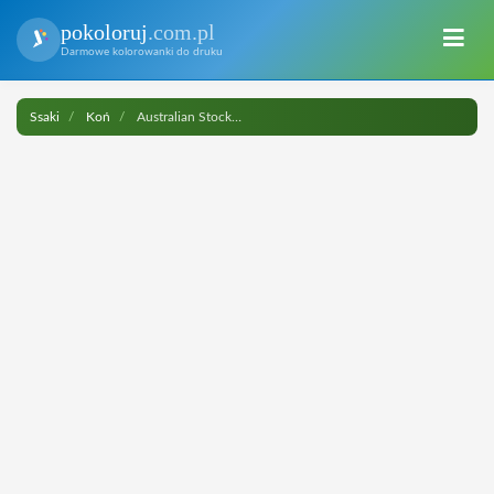
pokoloruj
.com.pl
Darmowe kolorowanki do druku
Ssaki
Koń
Australian Stock Horse do druku