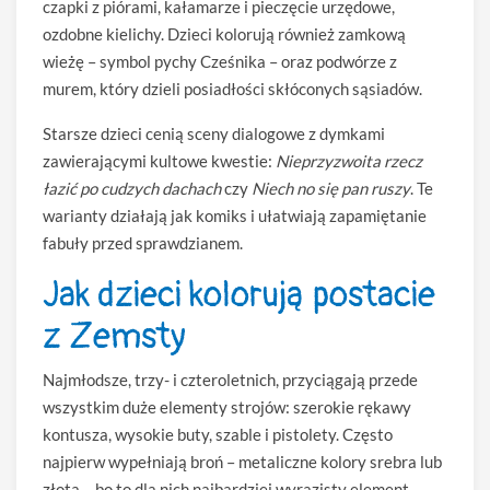
czapki z piórami, kałamarze i pieczęcie urzędowe,
ozdobne kielichy. Dzieci kolorują również zamkową
wieżę – symbol pychy Cześnika – oraz podwórze z
murem, który dzieli posiadłości skłóconych sąsiadów.
Starsze dzieci cenią sceny dialogowe z dymkami
zawierającymi kultowe kwestie:
Nieprzyzwoita rzecz
łazić po cudzych dachach
czy
Niech no się pan ruszy
. Te
warianty działają jak komiks i ułatwiają zapamiętanie
fabuły przed sprawdzianem.
Jak dzieci kolorują postacie
z Zemsty
Najmłodsze, trzy- i czteroletnich, przyciągają przede
wszystkim duże elementy strojów: szerokie rękawy
kontusza, wysokie buty, szable i pistolety. Często
najpierw wypełniają broń – metaliczne kolory srebra lub
złota – bo to dla nich najbardziej wyrazisty element