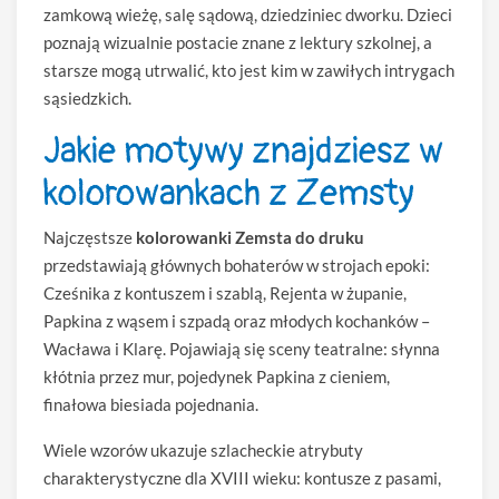
zamkową wieżę, salę sądową, dziedziniec dworku. Dzieci
poznają wizualnie postacie znane z lektury szkolnej, a
starsze mogą utrwalić, kto jest kim w zawiłych intrygach
sąsiedzkich.
Jakie motywy znajdziesz w
kolorowankach z Zemsty
Najczęstsze
kolorowanki Zemsta do druku
przedstawiają głównych bohaterów w strojach epoki:
Cześnika z kontuszem i szablą, Rejenta w żupanie,
Papkina z wąsem i szpadą oraz młodych kochanków –
Wacława i Klarę. Pojawiają się sceny teatralne: słynna
kłótnia przez mur, pojedynek Papkina z cieniem,
finałowa biesiada pojednania.
Wiele wzorów ukazuje szlacheckie atrybuty
charakterystyczne dla XVIII wieku: kontusze z pasami,