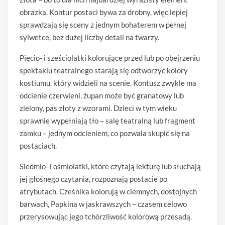
obrazka. Kontur postaci bywa za drobny, więc lepiej
sprawdzają się sceny z jednym bohaterem w pełnej
sylwetce, bez dużej liczby detali na twarzy.
Pięcio- i sześciolatki kolorujące przed lub po obejrzeniu
spektaklu teatralnego starają się odtworzyć kolory
kostiumu, który widzieli na scenie. Kontusz zwykle ma
odcienie czerwieni, żupan może być granatowy lub
zielony, pas złoty z wzorami. Dzieci w tym wieku
sprawnie wypełniają tło – salę teatralną lub fragment
zamku – jednym odcieniem, co pozwala skupić się na
postaciach.
Siedmio- i ośmiolatki, które czytają lekturę lub słuchają
jej głośnego czytania, rozpoznają postacie po
atrybutach. Cześnika kolorują w ciemnych, dostojnych
barwach, Papkina w jaskrawszych – czasem celowo
przerysowując jego tchórzliwość kolorową przesadą.