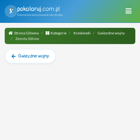
pokoloruj
.com.pl
Darmowe kolorowanki do druku
Strona Główna
Kategorie
Kreskówki
Gwiezdne wojny
Zemsta Sithów
Gwiezdne wojny