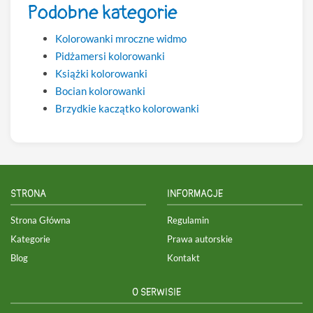
Podobne kategorie
Kolorowanki mroczne widmo
Pidżamersi kolorowanki
Książki kolorowanki
Bocian kolorowanki
Brzydkie kaczątko kolorowanki
STRONA
INFORMACJE
Strona Główna
Regulamin
Kategorie
Prawa autorskie
Blog
Kontakt
O SERWISIE