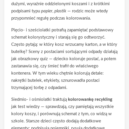
dużymi, wyraźnie oddzielonymi koszami i z krótkimi
podpisami typu
papier
,
plastik
— rodzic może wtedy
przypomnieć regułę podczas kolorowania.
Pięcio- i sześciolatki potrafią zapamiętać podstawowy
schemat kolorystyczny i starają się go odtworzyć.
Często pytają: w który kosz wrzucamy karton, a w który
butelkę? Sceny z postaciami sortującymi odpady działają
jak obrazkowy quiz — dziecko koloruje postać, a potem
zastanawia się, czy śmieć trafił do właściwego
kontenera. W tym wieku chętnie kolorują detale:
nakrętki butelek, etykiety, sznurowadła postaci
trzymającej torbę z odpadami.
Siedmio- i ośmiolatki traktują
kolorowankę recykling
jak test wiedzy — sprawdzają, czy pamiętają wszystkie
kolory koszy, i porównują schemat z tym, co widzą w
szkole. Starsze dzieci często dodają dodatkowe
elementy: podpisują pojemniki, rysują dodatkowe