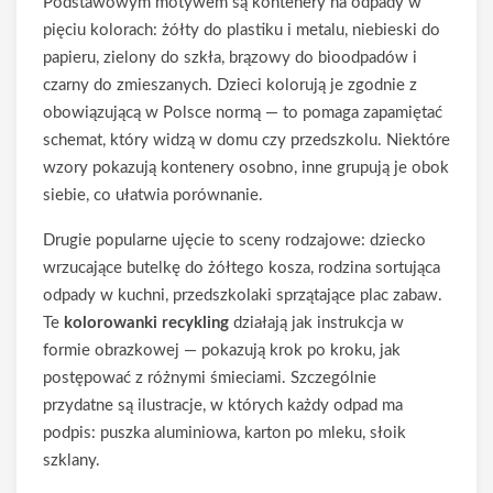
Podstawowym motywem są kontenery na odpady w
pięciu kolorach: żółty do plastiku i metalu, niebieski do
papieru, zielony do szkła, brązowy do bioodpadów i
czarny do zmieszanych. Dzieci kolorują je zgodnie z
obowiązującą w Polsce normą — to pomaga zapamiętać
schemat, który widzą w domu czy przedszkolu. Niektóre
wzory pokazują kontenery osobno, inne grupują je obok
siebie, co ułatwia porównanie.
Drugie popularne ujęcie to sceny rodzajowe: dziecko
wrzucające butelkę do żółtego kosza, rodzina sortująca
odpady w kuchni, przedszkolaki sprzątające plac zabaw.
Te
kolorowanki recykling
działają jak instrukcja w
formie obrazkowej — pokazują krok po kroku, jak
postępować z różnymi śmieciami. Szczególnie
przydatne są ilustracje, w których każdy odpad ma
podpis: puszka aluminiowa, karton po mleku, słoik
szklany.