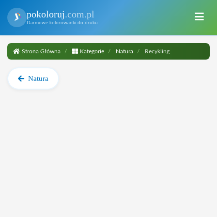
pokoloruj
.com.pl
Darmowe kolorowanki do druku
Strona Główna
Kategorie
Natura
Recykling
Natura