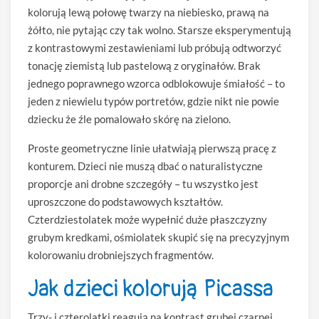
kolorują lewą połowę twarzy na niebiesko, prawą na
żółto, nie pytając czy tak wolno. Starsze eksperymentują
z kontrastowymi zestawieniami lub próbują odtworzyć
tonację ziemistą lub pastelową z oryginałów. Brak
jednego poprawnego wzorca odblokowuje śmiałość – to
jeden z niewielu typów portretów, gdzie nikt nie powie
dziecku że źle pomalowało skórę na zielono.
Proste geometryczne linie ułatwiają pierwszą pracę z
konturem. Dzieci nie muszą dbać o naturalistyczne
proporcje ani drobne szczegóły – tu wszystko jest
uproszczone do podstawowych kształtów.
Czterdziestolatek może wypełnić duże płaszczyzny
grubym kredkami, ośmiolatek skupić się na precyzyjnym
kolorowaniu drobniejszych fragmentów.
Jak dzieci kolorują Picassa
Trzy- i czterolatki reagują na kontrast grubej czarnej