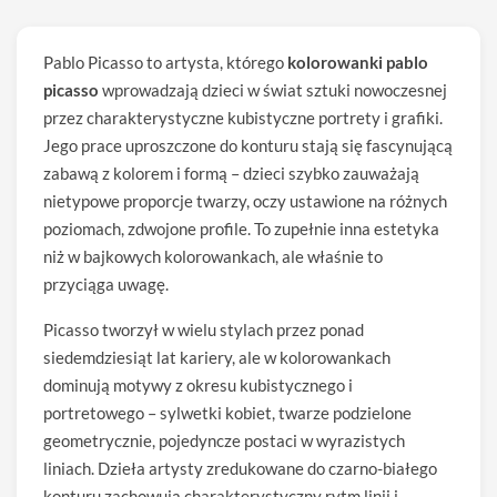
Pablo Picasso to artysta, którego
kolorowanki pablo
picasso
wprowadzają dzieci w świat sztuki nowoczesnej
przez charakterystyczne kubistyczne portrety i grafiki.
Jego prace uproszczone do konturu stają się fascynującą
zabawą z kolorem i formą – dzieci szybko zauważają
nietypowe proporcje twarzy, oczy ustawione na różnych
poziomach, zdwojone profile. To zupełnie inna estetyka
niż w bajkowych kolorowankach, ale właśnie to
przyciąga uwagę.
Picasso tworzył w wielu stylach przez ponad
siedemdziesiąt lat kariery, ale w kolorowankach
dominują motywy z okresu kubistycznego i
portretowego – sylwetki kobiet, twarze podzielone
geometrycznie, pojedyncze postaci w wyrazistych
liniach. Dzieła artysty zredukowane do czarno-białego
konturu zachowują charakterystyczny rytm linii i