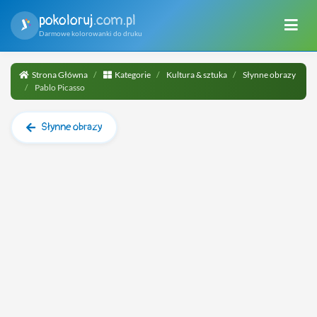
pokoloruj
.com.pl
Darmowe kolorowanki do druku
Strona Główna
Kategorie
Kultura & sztuka
Słynne obrazy
Pablo Picasso
Słynne obrazy