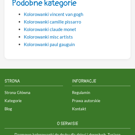
Podobne kategorie
Kolorowanki vincent van gogh
Kolorowanki camille pissarro
Kolorowanki claude monet
Kolorowanki misc artists
Kolorowanki paul gauguin
STRONA
INFORMACJE
Strona Główna
Regulamin
Kategorie
Prawa autorskie
Blog
Kontakt
O SERWISIE
Darmowe kolorowanki do druku dla dzieci i dorosłych. Tysiące