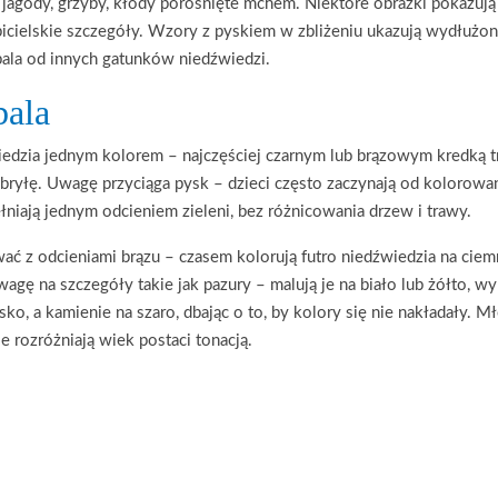
jagody, grzyby, kłody porośnięte mchem. Niektóre obrazki pokazują ś
icielskie szczegóły. Wzory z pyskiem w zbliżeniu ukazują wydłużon
ibala od innych gatunków niedźwiedzi.
bala
źwiedzia jednym kolorem – najczęściej czarnym lub brązowym kredką 
żą bryłę. Uwagę przyciąga pysk – dzieci często zaczynają od kolorow
łniają jednym odcieniem zieleni, bez różnicowania drzew i trawy.
wać z odcieniami brązu – czasem kolorują futro niedźwiedzia na cie
gę na szczegóły takie jak pazury – malują je na biało lub żółto, wy
ko, a kamienie na szaro, dbając o to, by kolory się nie nakładały. M
nie rozróżniają wiek postaci tonacją.