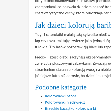
flory północnoamerykańskich lasów: paprocie, 
zadrapaniami, co pozwala dzieciom poznać trop
charakterystyczne cechy, które odróżniają bar
Jak dzieci kolorują bari
Trzy- i czterolatki malują całą sylwetkę nied
łap czy uszu, traktując zwierzę jako jedną du
tułowia. Tło lasów pozostawiają białe lub zape
Pięcio- i sześciolatki zaczynają eksperymento
zwierząt z pluszowymi zabawkami. Zwracają uwa
strumieniem starannie kolorują wodę na niebies
jaśniejsze futro niż dorosłe, bo dzieci intuicyj
Podobne kategorie
Kolorowanki panda
Kolorowanki niedźwiedź
Brzydkie kaczątko kolorowanki