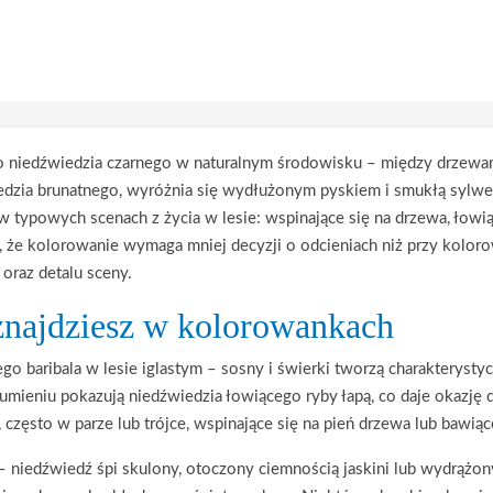
 niedźwiedzia czarnego w naturalnym środowisku – między drzewam
edzia brunatnego, wyróżnia się wydłużonym pyskiem i smukłą sylwet
w typowych scenach z życia w lesie: wspinające się na drzewa, łowi
, że kolorowanie wymaga mniej decyzji o odcieniach niż przy koloro
oraz detalu sceny.
znajdziesz w kolorowankach
o baribala w lesie iglastym – sosny i świerki tworzą charakterystycz
rumieniu pokazują niedźwiedzia łowiącego ryby łapą, co daje okazję
, często w parze lub trójce, wspinające się na pień drzewa lub bawią
 – niedźwiedź śpi skulony, otoczony ciemnością jaskini lub wydrążo