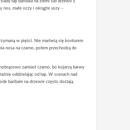
lady łap baribala na ziemi lub drzewo z
y nos, małe oczy i okrągłe uszy –
trzymaną w pięści. Nie martwią się konturem
ania nosa na czarno, potem przechodzą do
mnobrązowo zamiast czarno, bo kojarzą barwy
raźnie oddzielając od łap. W scenach nad
łode baribale na drzewie często dostają