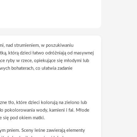
i, nad strumieniem, w poszukiwaniu
ką, którą dzieci łatwo odróżniają od masywnej
ące ryby w rzece, opiekujące się młodymi lub
wych bohaterach, co ułatwia zadanie
ne tło, które dzieci kolorują na zielono lub
 do pokolorowania wody, kamieni i fal. Młode
ce się pod okiem matki.
nym pniem. Sceny leśne zawierają elementy