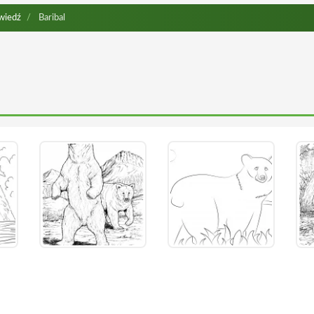
wiedź
Baribal