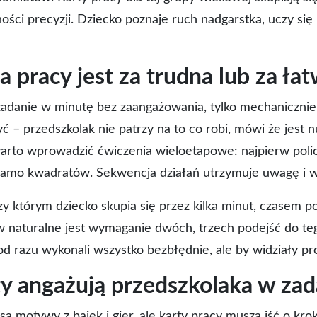
ści precyzji. Dziecko poznaje ruch nadgarstka, uczy się
a pracy jest za trudna lub za ła
 zadanie w minutę bez zaangażowania, tylko mechaniczni
 – przedszkolak nie patrzy na to co robi, mówi że jest 
i warto wprowadzić ćwiczenia wieloetapowe: najpierw polic
samo kwadratów. Sekwencja działań utrzymuje uwagę i w
zy którym dziecko skupia się przez kilka minut, czasem p
w naturalne jest wymaganie dwóch, trzech podejść do t
 od razu wykonali wszystko bezbłędnie, ale by widziały pr
y angażują przedszkolaka w zad
ą motywy z bajek i gier, ale karty pracy muszą iść o kro