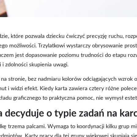
dzie, które pozwala dziecku ćwiczyć precyzję ruchu, rozp
o możliwości. Trzylatkowi wystarczy obrysowanie prosteg
Kluczem jest dopasowanie poziomu trudności do etapu roz
 i zdolności skupienia uwagi.
 na stronie, bez nadmiaru kolorów odciągających wzrok 
ut i widzi efekt. Kiedy karta zawiera cztery różne polec
kładu graficznego to praktyczna pomoc, nie wymysł estet
 decyduje o typie zadań na karc
dkę trzema palcami. Wymaga to koordynacji kilku grup mi
miotów. Karty pracy dla tej grupy wiekowej skupiają się 