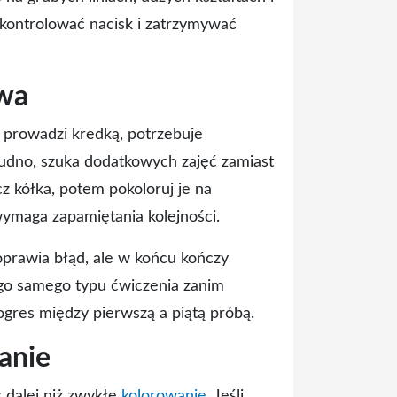
 kontrolować nacisk i zatrzymywać
twa
e prowadzi kredką, potrzebuje
nudno, szuka dodatkowych zajęć zamiast
z kółka, potem pokoloruj je na
ymaga zapamiętania kolejności.
oprawia błąd, ale w końcu kończy
ego samego typu ćwiczenia zanim
ogres między pierwszą a piątą próbą.
anie
k dalej niż zwykłe
kolorowanie
. Jeśli