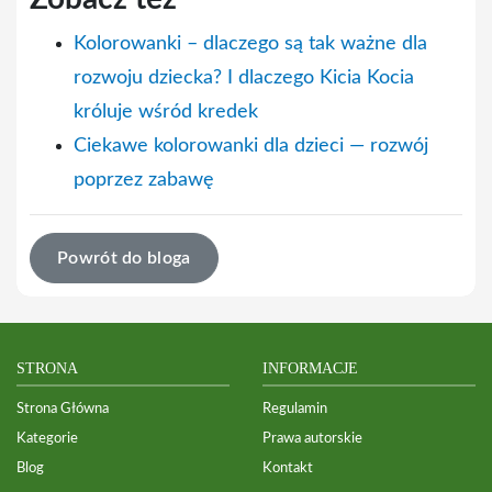
Kolorowanki – dlaczego są tak ważne dla
rozwoju dziecka? I dlaczego Kicia Kocia
króluje wśród kredek
Ciekawe kolorowanki dla dzieci — rozwój
poprzez zabawę
Powrót do bloga
STRONA
INFORMACJE
Strona Główna
Regulamin
Kategorie
Prawa autorskie
Blog
Kontakt