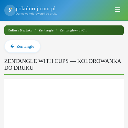
pokoloruj
.com.pl
Darmowe kolorowanki do druku
Kultura & sztuka
Zentangle
Zentangle with Cups do druku
Zentangle
ZENTANGLE WITH CUPS — KOLOROWANKA
DO DRUKU