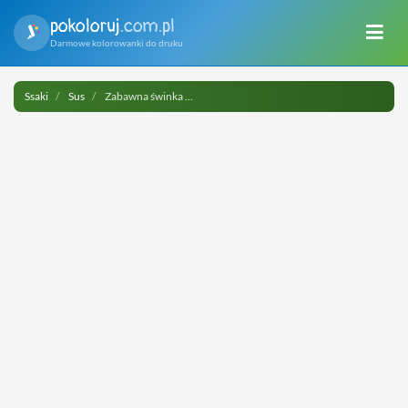
pokoloruj
.com.pl
Darmowe kolorowanki do druku
Ssaki
Sus
Zabawna świnka do druku