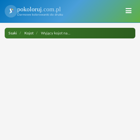
pokoloruj
.com.pl
Darmowe kolorowanki do druku
Ssaki
Kojot
Wyjący kojot na pniu drzewa do druku