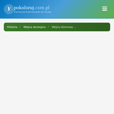
pokoloruj
.com.pl
Darmowe kolorowanki do druku
Historia
Wojna secesyjna
Wojna domowa do druku