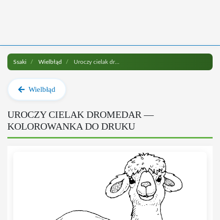
Ssaki
Wielbłąd
Uroczy cielak dromedar do druku
Wielbłąd
UROCZY CIELAK DROMEDAR —
KOLOROWANKA DO DRUKU