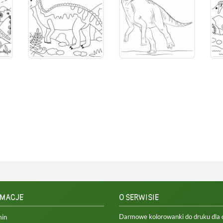
RMACJE
O SERWISIE
Darmowe kolorowanki do druku dla dz
min