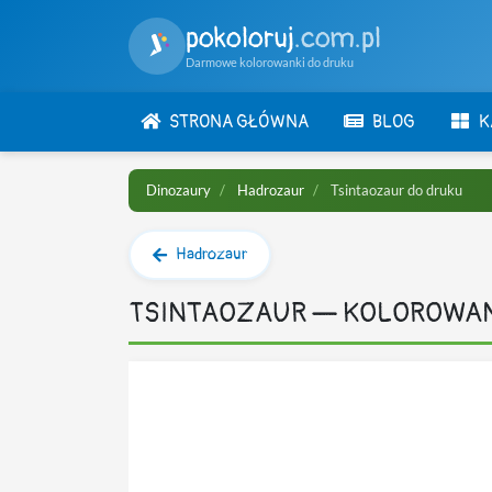
pokoloruj
.com.pl
Darmowe kolorowanki do druku
STRONA GŁÓWNA
BLOG
K
Dinozaury
Hadrozaur
Tsintaozaur do druku
Hadrozaur
TSINTAOZAUR — KOLOROWA