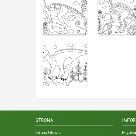
STRONA
INFO
Strona Główna
Regula