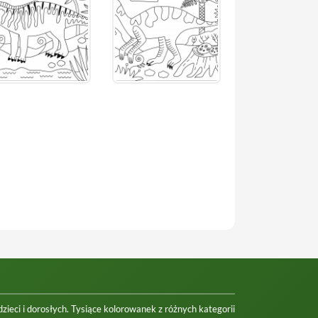
ieci i dorosłych. Tysiące kolorowanek z różnych kategorii