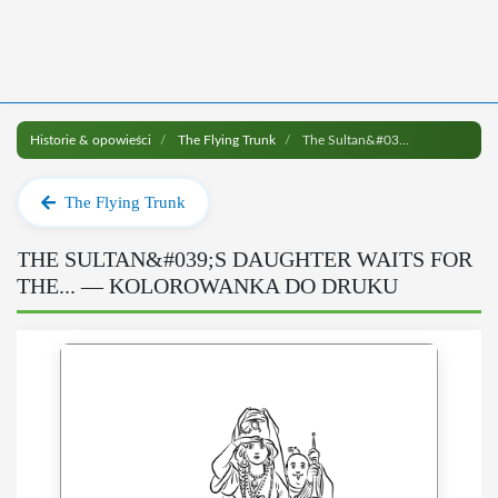
Historie & opowieści
The Flying Trunk
The Sultan&#039;s Daughter Waits for the... do druku
The Flying Trunk
THE SULTAN&#039;S DAUGHTER WAITS FOR
THE... — KOLOROWANKA DO DRUKU