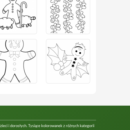
eci i dorosłych. Tysiące kolorowanek z różnych kategorii