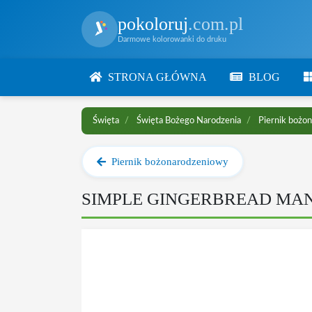
pokoloruj
.com.pl
Darmowe kolorowanki do druku
STRONA GŁÓWNA
BLOG
Święta
Święta Bożego Narodzenia
Piernik bożo
Piernik bożonarodzeniowy
SIMPLE GINGERBREAD MA