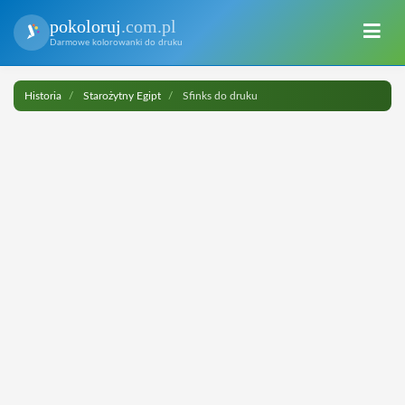
pokoloruj
.com.pl
Darmowe kolorowanki do druku
Historia
Starożytny Egipt
Sfinks do druku