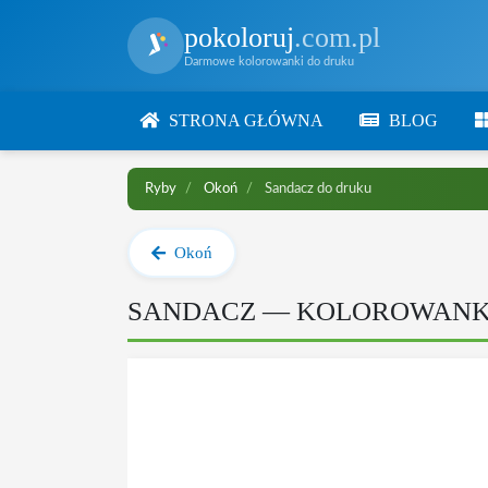
pokoloruj
.com.pl
Darmowe kolorowanki do druku
STRONA GŁÓWNA
BLOG
Ryby
Okoń
Sandacz do druku
Okoń
SANDACZ — KOLOROWANK