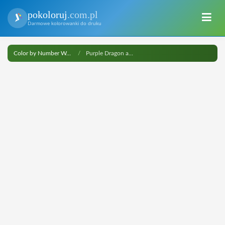
pokoloruj
.com.pl
Darmowe kolorowanki do druku
Color by Number Worksheets
Purple Dragon and Cute Snowman... do druku