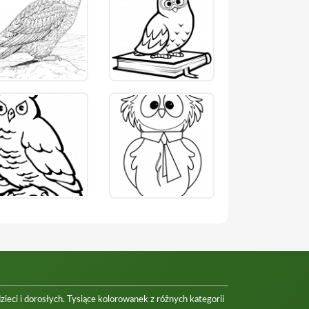
eci i dorosłych. Tysiące kolorowanek z różnych kategorii