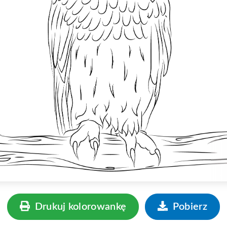
Drukuj kolorowankę
Pobierz