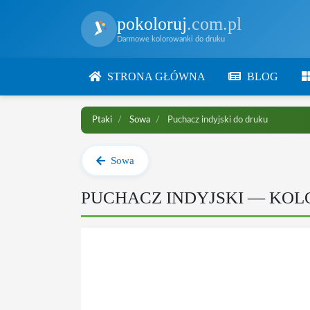
pokoloruj
.com.pl
Darmowe kolorowanki do druku
STRONA GŁÓWNA
BLOG
Ptaki
Sowa
Puchacz indyjski do druku
Sowa
PUCHACZ INDYJSKI — KO