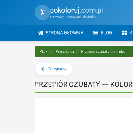
pokoloruj
.com.pl
Darmowe kolorowanki do druku
STRONA GŁÓWNA
BLOG
K
Ptaki
Przepiórka
Przepiór czubaty do druku
Przepiórka
PRZEPIÓR CZUBATY — KOLO