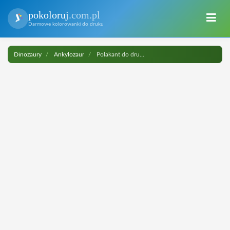
pokoloruj
.com.pl
Darmowe kolorowanki do druku
Dinozaury
Ankylozaur
Polakant do druku