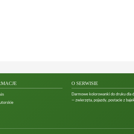
RMACJE
O SERWISIE
Darmowe kolorowanki do druku dla dzi
in
— zwierzęta, pojazdy, postacie z bajek
utorskie