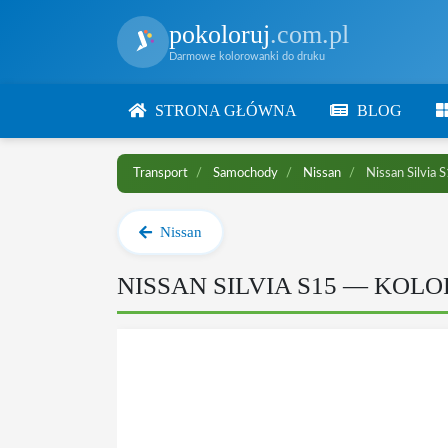
pokoloruj
.com.pl
Darmowe kolorowanki do druku
STRONA GŁÓWNA
BLOG
Transport
Samochody
Nissan
Nissan Silvia 
Nissan
NISSAN SILVIA S15 — KO