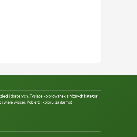
eci i dorosłych. Tysiące kolorowanek z różnych kategorii
 i wiele więcej. Pobierz i koloruj za darmo!