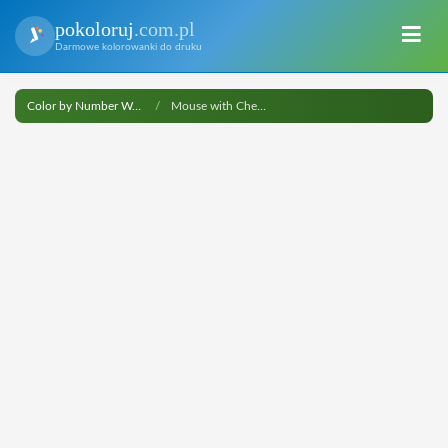
pokoloruj
.com.pl
Darmowe kolorowanki do druku
Color by Number Worksheets
Mouse with Cheese Color by Number do druku