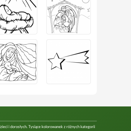
eci i dorosłych. Tysiące kolorowanek z różnych kategorii