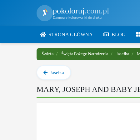
pokoloruj
.com.pl
Darmowe kolorowanki do druku
STRONA GŁÓWNA
BLOG
Święta
Święta Bożego Narodzenia
Jasełka
Ma
Jasełka
MARY, JOSEPH AND BABY