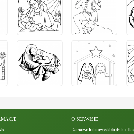
RMACJE
O SERWISIE
Darmowe kolorowanki do druku dla dzi
in