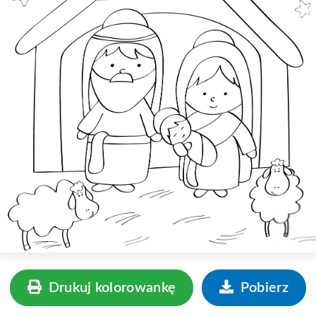
Drukuj kolorowankę
Pobierz