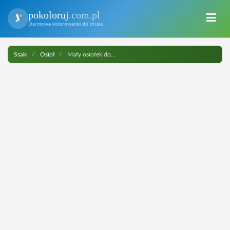
pokoloruj
.com.pl
Darmowe kolorowanki do druku
Ssaki
Osioł
Mały osiołek do druku